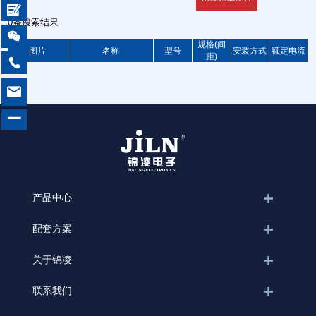

0条搜索结果

规格(间
图片
名称
型号
安装方式
额定电流
距)


一
产品中心
配套方案
关于锦凌
联系我们