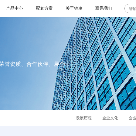
产品中心
配套方案
关于锦凌
联系我们
板对板连接器系列
工业控制及自动化
联系地址
板对板连接器系列
设备
背板连接器
加入我们
板对板连接器
YFCS公母座连接器
LED光电
浮动式板对板连接
荣誉资质、合作伙伴、展会
器
E型连接器
I/O 连接器系列
常见问题
光伏储能逆变器
高速平面板对板连
接器
圆孔连接器系列
咨询建议
新能源领域
排针连接器系列
其他
发展历程
企业文化
企
排母连接器