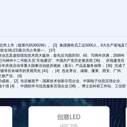
牛 & 牛角 连接器
压线连接器系列
伺服电机连接器系
深交所上市（股票代码300296）。 [2] 集团拥有员工近5000人，9大生产基地及7
列
联全球LED显示市占率第一。 [37]
态及虚拟现实技术四大版块，曾先后为国庆50、60、70周年庆典，2008年
记与神州十二号航天员“天地通话”、中国共产党历史展览馆 [36] 、庆祝建党百
年庆祝活动等重大国事活动提供视效（显示）产品及服务保障； [36] 完成了
接线端子连接器系
饶等百余城市的景观亮化 [41] ， [4] 也在茅台、成都、蓬莱、西安、广州、
列
产业。 [4]
成就， [2] 先后被授予：国家技术创新示范企业、中国电子信息百强企业、
强 [4] 、中国软件与信息服务百强企业 [38] 、博士后科研工作站、工信部
插卡式连接器系列
源座 & 电池座连
接器系列