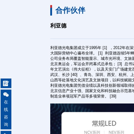
简
合作伙伴
利亚德
利亚德光电集团成立于1995年 [1] ，2012年在
大国际营销中心遍布全球。 [1] 利亚德连续5年蝉
公司业务布局覆盖智能显示、城市光环境、文旅新业
北京奥运会，军运会开闭幕式总承包； [3] 总书
年文艺演出《伟大征程》，以及天安门广场建党百
武汉、长沙 [40] 、青岛、深圳、西安、杭州、上
山西等处落地文化演艺及文旅项目，以科技赋能文旅

利亚德光电集团凭借业绩以及科技创新领域取得的
北京信息产业十强、国家文化和科技融合示范基地十

制造业单项冠军产品等多项荣誉。 [39]
在
线
咨
电
询