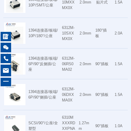
10MXX
2.0mm
贴片式
1.5A
10P/SMT/公座
MX0X
6312M-
1394连接器/板端/
180°插
10SXX
2.0mm
2.0A

10P/180°/公座
板
MX0X


1394连接器/板端/
6312M-
6P/90°反侧插/公
06RS0
2.0mm
90°插板
1.5A

座
MA02
一
6312M-
1394连接器/板端/
06DXX
2.0mm
90°插板
1.5A
6P/90°侧插/公座
MA0X
6310M
SCSI/90°/公座/全
XXXRD
1.27m
90°插板
1.0A
塑型
XXPNA
m