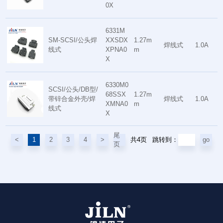
0X
6331M
SM-SCSI/公头焊
XXSDX
1.27m
焊线式
1.0A
线式
XPNA0
m
X
6330M0
SCSI/公头/DB型/
68SSX
1.27m
带锌合金外壳/焊
焊线式
1.0A
XMNA0
m
线式
X
尾
共4页
<
1
2
3
4
>
go
跳转到：
页