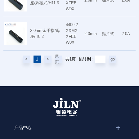
2.0mm
贴片式
2.0A
座/刺破式/H11.6
XFEB
W0X
4400-2
2.0mm金手指/母
XXMX
2.0mm
贴片式
2.0A
座/H8.2
XFEB
W0X
尾
共1页
<
1
>
go
跳转到：
页
产品中心