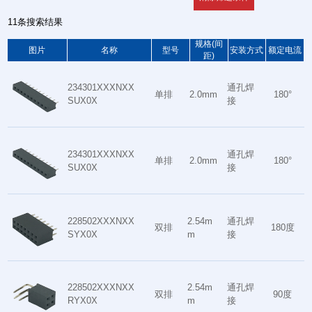
11条搜索结果
规格(间
图片
名称
型号
安装方式
额定电流
距)
234301XXXNXX
通孔焊
单排
2.0mm
180°
SUX0X
接
234301XXXNXX
通孔焊
单排
2.0mm
180°
SUX0X
接
228502XXXNXX
2.54m
通孔焊
双排
180度
SYX0X
m
接
228502XXXNXX
2.54m
通孔焊
双排
90度
RYX0X
m
接