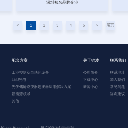
深圳知名品牌企业
<
1
2
3
4
5
>
尾页
配套方案
关于锦凌
联系我们
工业控制及自动化设备
公司简介
联系地址
LED光电
下载中心
加入我们
光伏储能逆变器连接器应用解决方案
新闻中心
常见问题
新能源领域
咨询建议
其他
ghts Reserved.
粤ICP备05136562号