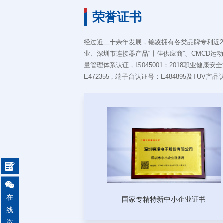
简
荣誉证书
经过近二十余年发展，锦凌拥有各类品牌专利近2
业、深圳市连接器产品“十佳供应商”、CMCD运动控
量管理体系认证，IS045001：2018职业健康
E472355，端子台认证号：E484895及TUV产


电
在
国家专精特新中小企业证书
线
咨