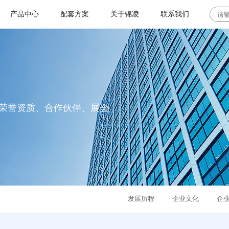
产品中心
配套方案
关于锦凌
联系我们
板对板连接器系列
工业控制及自动化
联系地址
板对板连接器系列
设备
背板连接器
加入我们
板对板连接器
YFCS公母座连接器
LED光电
浮动式板对板连接
荣誉资质、合作伙伴、展会
器
E型连接器
I/O 连接器系列
常见问题
光伏储能逆变器
高速平面板对板连
接器
圆孔连接器系列
咨询建议
新能源领域
排针连接器系列
其他
发展历程
企业文化
企
排母连接器