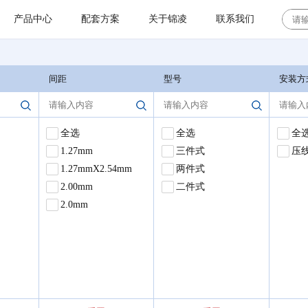
产品中心
配套方案
关于锦凌
联系我们
板对板连接器系列
工业控制及自动化
联系地址
板对板连接器系列
设备
间距
型号
安装方
背板连接器
加入我们
板对板连接器
YFCS公母座连接器
LED光电
全选
全选
全
浮动式板对板连接
器
E型连接器
I/O 连接器系列
常见问题
1.27mm
三件式
压
光伏储能逆变器
1.27mmX2.54mm
两件式
高速平面板对板连
接器
2.00mm
二件式
圆孔连接器系列
咨询建议
2.0mm
新能源领域
排针连接器系列
其他
排母连接器