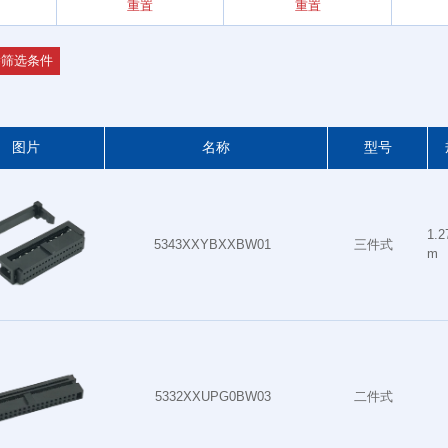
重置
重置
牛 & 牛角 连接器
除筛选条件
压线连接器系列
图片
名称
型号
伺服电机连接器系
列
1.
接线端子连接器系
5343XXYBXXBW01
三件式
m
列
插卡式连接器系列
源座 & 电池座连
5332XXUPG0BW03
二件式
接器系列