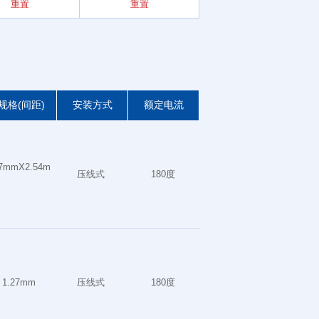
重置
重置
重置
规格(间距)
安装方式
额定电流
27mmX2.54m
压线式
180度
1.27mm
压线式
180度