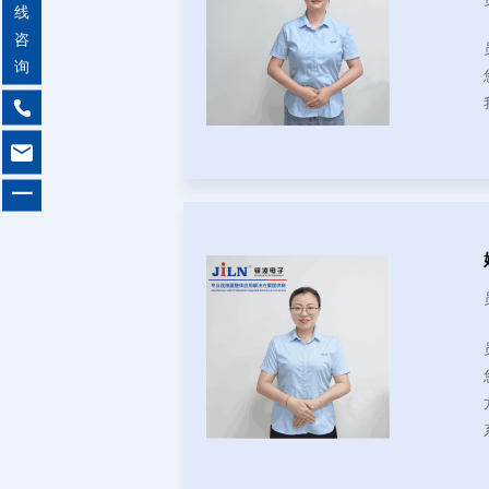
线
咨
询


一