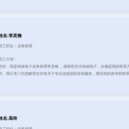
插座连接器系列
线对板连接器
姓名:李灵梅
电子线系列
员工职位：业务助理
员工介绍：
网口连接器
您好，我是锦凌电子业务助理李灵梅 ，感谢您关注锦凌电子，右侧是我的联系
式，我们专门为您解答任何有关于专业连接器的咨询服务，期待您的咨询和联
其他
汽车连接器
姓名:高玲
员工职位：业务助理