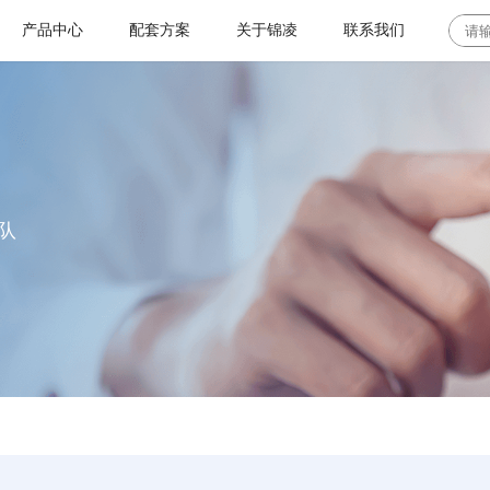
产品中心
配套方案
关于锦凌
联系我们
板对板连接器系列
工业控制及自动化
联系地址
板对板连接器系列
设备
背板连接器
加入我们
板对板连接器
YFCS公母座连接器
LED光电
浮动式板对板连接
队
器
E型连接器
I/O 连接器系列
常见问题
光伏储能逆变器
高速平面板对板连
接器
圆孔连接器系列
咨询建议
新能源领域
排针连接器系列
其他
排母连接器