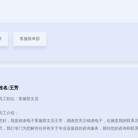
牛 & 牛角 连接器
压线连接器系列
部
客服跟单部
伺服电机连接器系
列
接线端子连接器系
列
姓名:王芳
员工职位：客服部文员
插卡式连接器系列
员工介绍：
源座 & 电池座连
您好，我是锦凌电子客服部文员王芳，感谢您关注锦凌电子，右侧是我的联系
接器系列
式，我们专门为您解答任何有关于专业连接器的咨询服务，期待您的咨询和联