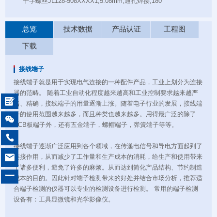
十字螺丝JL128-508XXXX1,5.08mm,通孔焊接,180°
总览
技术数据
产品认证
工程图
下载
接线端子
接线端子就是用于实现电气连接的一种配件产品，工业上划分为连接
器的范畴。 随着工业自动化程度越来越高和工业控制要求越来越严

格、精确，接线端子的用量逐渐上涨。随着电子行业的发展，接线端
子的使用范围越来越多，而且种类也越来越多。用得最广泛的除了

PCB板端子外，还有五金端子，螺帽端子，弹簧端子等等。

接线端子逐渐广泛应用到各个领域，在传递电信号和导电方面起到了

连接作用，从而减少了工作量和生产成本的消耗，给生产和使用带来
了诸多便利，避免了许多的麻烦。从而达到简化产品结构、节约制造
一
成本的目的。因此针对端子检测带来的好处并结合市场分析，推荐适
合端子检测的仪器可以专业的检测设备进行检测。 常用的端子检测
设备有：工具显微镜和光学影像仪。